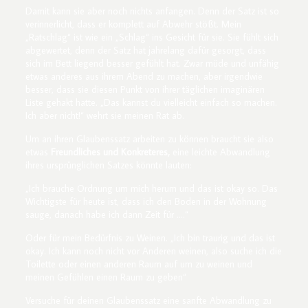
Damit kann sie aber noch nichts anfangen. Denn der Satz ist so
verinnerlicht, dass er komplett auf Abwehr stößt. Mein
„Ratschlag“ ist wie ein „Schlag“ ins Gesicht für sie. Sie fühlt sich
abgewertet, denn der Satz hat jahrelang dafür gesorgt, dass
sich im Bett liegend besser gefühlt hat. Zwar müde und unfähig
etwas anderes aus ihrem Abend zu machen, aber irgendwie
besser, dass sie diesen Punkt von ihrer täglichen imaginären
Liste gehakt hatte. „Das kannst du vielleicht einfach so machen.
Ich aber nicht!“ wehrt sie meinen Rat ab.
Um an ihren Glaubenssatz arbeiten zu können braucht sie also
etwas
Freundliches und Konkreteres,
eine leichte Abwandlung
ihres ursprünglichen Satzes könnte lauten:
„Ich brauche Ordnung um mich herum und das ist okay so. Das
Wichtigste für heute ist, dass ich den Boden in der Wohnung
sauge, danach habe ich dann Zeit für ….“
Oder für mein Bedürfnis zu Weinen. „Ich bin traurig und das ist
okay. Ich kann noch nicht vor Anderen weinen, also suche ich die
Toilette oder einen anderen Raum auf um zu weinen und
meinen Gefühlen einen Raum zu geben“
Versuche für deinen Glaubenssatz eine sanfte Abwandlung zu